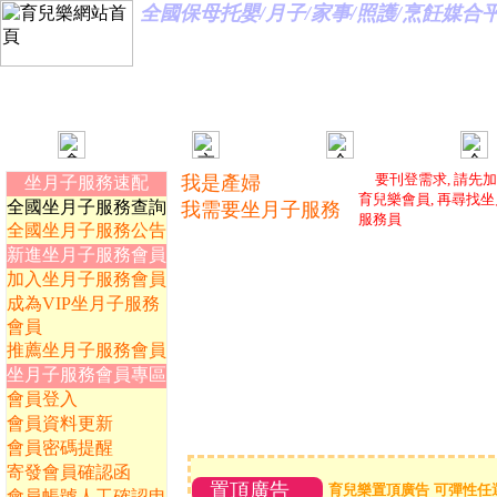
全國保母托嬰/月子/家事/照護/烹飪媒
要刊登需求, 請先
我是產婦
坐月子服務速配
育兒樂會員, 再尋找
全國坐月子服務查詢
我需要坐月子服務
服務員
全國坐月子服務公告
新進坐月子服務會員
加入坐月子服務會員
成為VIP坐月子服務
會員
推薦坐月子服務會員
坐月子服務會員專區
會員登入
會員資料更新
會員密碼提醒
寄發會員確認函
置頂廣告
育兒樂置頂廣告 可彈性任
會員帳號人工確認申