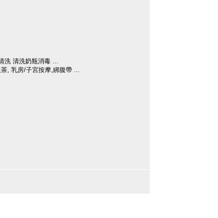
洗 清洗奶瓶消毒 ...
 乳房/子宮按摩,綁腹帶 ...