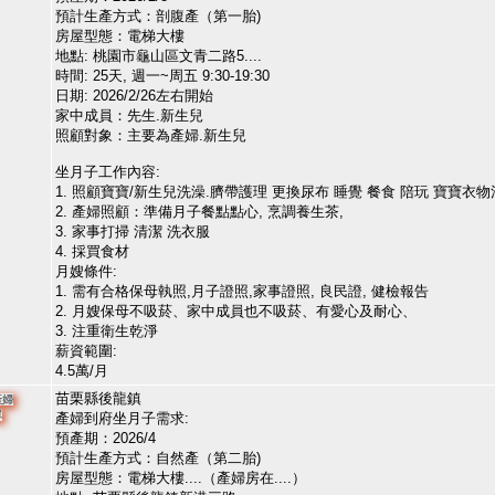
預計生產方式：剖腹產（第一胎)
房屋型態：電梯大樓
地點: 桃園市龜山區文青二路5....
時間: 25天, 週一~周五 9:30-19:30
日期: 2026/2/26左右開始
家中成員：先生.新生兒
照顧對象：主要為產婦.新生兒
坐月子工作內容:
1. 照顧寶寶/新生兒洗澡.臍帶護理 更換尿布 睡覺 餐食 陪玩 寶寶衣
2. 產婦照顧：準備月子餐點點心, 烹調養生茶,
3. 家事打掃 清潔 洗衣服
4. 採買食材
月嫂條件:
1. 需有合格保母執照,月子證照,家事證照, 良民證, 健檢報告
2. 月嫂保母不吸菸、家中成員也不吸菸、有愛心及耐心、
3. 注重衛生乾淨
薪資範圍:
4.5萬/月
苗栗縣後龍鎮
產婦
單
產婦到府坐月子需求:
預產期：2026/4
預計生產方式：自然產（第二胎)
房屋型態：電梯大樓....（產婦房在....）