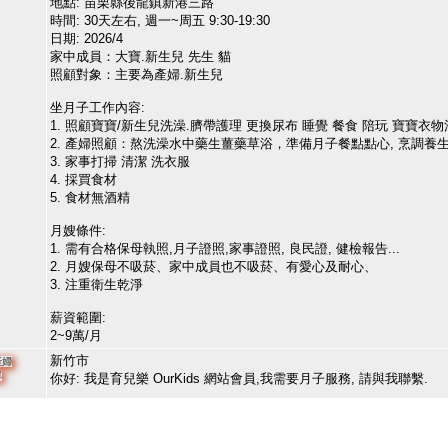
地點: 苗栗縣後龍鎮新港三路
時間: 30天左右, 週一~周五 9:30-19:30
日期: 2026/4
家中成員：大寶.新生兒 先生 貓
照顧對象：主要為產婦.新生兒
坐月子工作內容:
1. 照顧寶寶/新生兒洗澡.臍帶護理 更換尿布 睡覺 餐食 陪玩 寶寶衣物清
2. 產婦照顧：熬洗澡水中藥生薑藥草浴，準備月子餐點點心, 烹調養生茶,
3. 家事打掃 清潔 洗衣服
4. 採買食材
5. 食材無酒精
月嫂條件:
1. 需有合格保母執照,月子證照,家事證照, 良民證, 健檢報告...
2. 月嫂保母不吸菸、家中成員也不吸菸、有愛心及耐心、
3. 注重衛生乾淨
薪資範圍:
2~9萬/月
新竹市
產婦
單
你好: 我是育兒樂 OurKids 網站會員,我需要月子服務, 請與我聯繫.