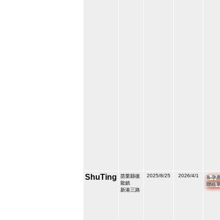
ShuTing
2025/8/25
2026/4/1
苗栗縣後
📝孕
龍鎮
209649
聯絡
6
新港三路