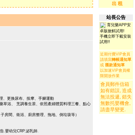
出 租
站長公告
育兒樂APP安
卓版搶鮮試用!
手機立即下載安裝
試用
!!
近期付費VIP會員
請填寫
轉帳通知單
或
匯款通知單
以加速VIP會員權
限開放作業
會員郵件信箱
如有錯誤, 造成
無法投遞, 錯失
帶護理、更換尿布、按摩、手腳運動
無數托嬰機會,
薑藥草浴、 烹調養生茶、依照產婦體質料理三餐、點心
請盡早變更
.
坐月子房間、衛浴、廚房整理、拖地、倒垃圾等）
告.嬰幼兒CRP.泌乳師.