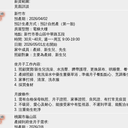
薪資範圍:
見面詳談
新竹市
產婦
單
預產期：2026/04/02
預計生產方式：預計自然產（第一胎)
房屋型態：電梯大樓
地點: 新竹市香山區中華路五段
時間: 30天~40天, 週一~周五 9:00-19:00
日期: 2026/05/01左右開始
家中成員：產婦、新生兒、先生
照顧對象：主要為產婦、新生兒
坐月子工作內容:
1. 照顧寶寶/新生兒洗澡、水洗臀、臍帶護理、更換尿布、哄睡覺、餐
2. 產婦照顧：熬洗澡水中藥生薑藥草浴，準備月子餐點點心、烹調養生
3. 家事打掃、清潔、洗衣服
4. 採買食材
月嫂條件:
1. 需有合格保母執照、月子證照、家事證照、良民證、有打常見疫苗
2. 不吸菸、愛心及耐心、能接受家中有監視器、不遲到早退、能配合
3. 注重衛生乾淨
桃園市龜山區
產婦
單
產婦到府坐月子需求:
預產期：2026/2/8