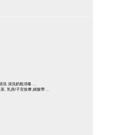
洗 清洗奶瓶消毒 ...
 乳房/子宮按摩,綁腹帶 ...