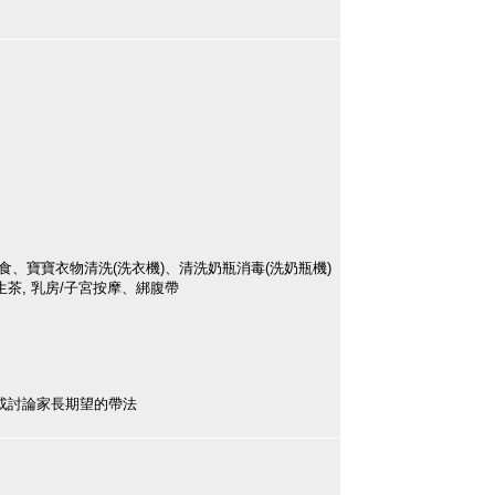
食、寶寶衣物清洗(洗衣機)、清洗奶瓶消毒(洗奶瓶機)
茶, 乳房/子宮按摩、綁腹帶
或討論家長期望的帶法