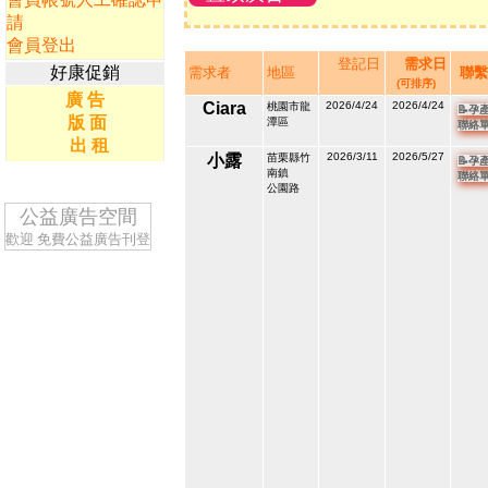
請
會員登出
登記日
需求日
好康促銷
需求者
地區
聯繫
(可排序)
廣 告
Ciara
2026/4/24
2026/4/24
桃園市龍
📝孕
版 面
潭區
212036
聯絡
1
出 租
2026/3/11
2026/5/27
小露
苗栗縣竹
📝孕
南鎮
聯絡
211516
公園路
2
公益廣告空間
歡迎
免費公益廣告刊登