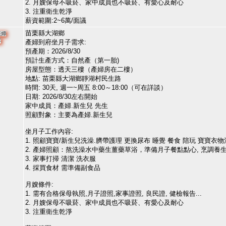
2. 月嫂保母不吸菸、家中成員也不吸菸、有愛心及耐心
3. 注重衛生乾淨
薪資範圍:2~6萬/面議
苗栗縣大湖鄉
產婦
單
產婦到府坐月子需求:
預產期：2026/8/30
預計生產方式：自然產（第一胎)
房屋型態：透天三樓（產婦房在二樓）
地點: 苗栗縣大湖鄉靜湖村民生路
時間: 30天, 週一~周五 8:00～18:00（可在詳談）
日期: 2026/8/30左右開始
家中成員：產婦.新生兒 先生
照顧對象：主要為產婦.新生兒
坐月子工作內容:
1. 照顧寶寶/新生兒洗澡.臍帶護理 更換尿布 睡覺 餐食 陪玩 寶寶衣物清
2. 產婦照顧：熬洗澡水中藥生薑藥草浴，準備月子餐點點心, 烹調養生茶,
3. 家事打掃 清潔 洗衣服
4. 採買食材 需準備副食品
月嫂條件:
1. 需有合格保母執照,月子證照,家事證照, 良民證, 健檢報告...
2. 月嫂保母不吸菸、家中成員也不吸菸、有愛心及耐心
3. 注重衛生乾淨