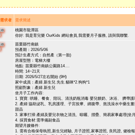
需求者
需求簡述
桃園市龍潭區
產婦
單
你好: 我是育兒樂 OurKids 網站會員,我需要月子服務, 請與我聯繫.
苗栗縣竹南鎮
產婦
單
預產期：2026/5/06
預計生產方式：自然產（第一胎)
房屋型態：電梯大樓
地點: 苗栗縣竹南鎮公園路14....
時間: 14~21天
日期: 2026/5/27左右開始 (9H)
家中成員：產婦.新生兒.先生.貓咪*2.狗狗*1
照顧對象：產婦.新生兒
坐月子工作內容:
1. 寶寶: 哄睡、餐食、陪玩、清洗奶瓶消毒 嬰兒餵奶、沐浴、 臍
2. 產婦:協助泌乳、乳房護理、子宮按摩、綁腹帶、熬洗澡水中藥生
甜品
3. 家事打掃:產婦及嬰兒衣物之清洗、晾曬、摺疊、簡易家事處理(
4. 採買食材:需準備副食品
期望月嫂條件:
1. 需有合格保母執照,新生兒經驗, 月子證照,家事證照, 良民證, 健檢報