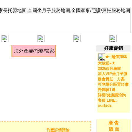
好康促銷
★~超值加碼
大放送~★
2026/8月底前
加入VIP坐月子服
務會員任一方案
可兌贈分區置頂廣
告體驗1週
詳情/兌換請洽詢
客服 LINE:
ourkids
廣 告
版 面
刊登詳情請洽