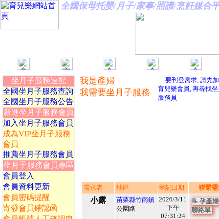
全國保母托嬰/月子/家事/照護/烹飪媒
我是產婦
坐月子服務速配
要刊登需求, 請先
育兒樂會員, 再尋找
全國坐月子服務查詢
我需要坐月子服務
服務員
全國坐月子服務公告
新進坐月子服務會員
加入坐月子服務會員
成為VIP坐月子服務
會員
推薦坐月子服務會員
坐月子服務會員專區
會員登入
會員資料更新
需求者
地區
登記日期
聯繫需
會員密碼提醒
2026/3/11
小露
苗栗縣竹南鎮
📝 孕產婦
寄發會員確認函
下午
公園路
1130493
聯絡單
1
07:31:24
會員帳號人工確認申