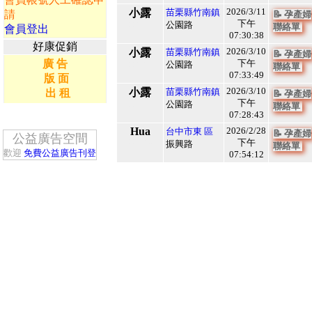
2026/3/11
小露
苗栗縣竹南鎮
請
📝 孕產婦
下午
公園路
1130492
聯絡單
會員登出
2
07:30:38
好康促銷
2026/3/10
小露
苗栗縣竹南鎮
📝 孕產婦
廣 告
下午
公園路
1130394
聯絡單
3
07:33:49
版 面
2026/3/10
小露
苗栗縣竹南鎮
出 租
📝 孕產婦
下午
公園路
1130393
聯絡單
4
07:28:43
Hua
2026/2/28
台中市東 區
📝 孕產婦
公益廣告空間
下午
1129749
振興路
聯絡單
5
歡迎
免費公益廣告刊登
07:54:12