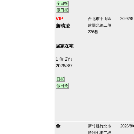
全日托
假日托
VIP
台北巿中山區
2026/8/
建國北路二段
詹晴凌
226巷
150410
11
居家在宅
1 位 2Y↓
2026/8/7
日托
假日托
金
新竹縣竹北市
2026/8/
勝利七街二段
211978