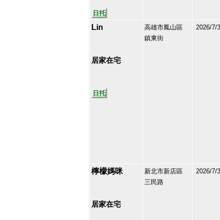
日托
Lin
高雄市鳳山區
2026/7/
鎮東街
213135
44
居家在宅
日托
檸檬媽咪
新北市新店區
2026/7/
三民路
213128
45
居家在宅