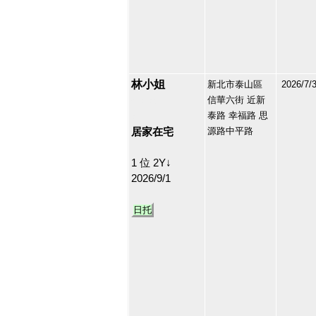
林小姐
新北市泰山區
2026/7/
信華六街 近新
213134
泰路 幸福路 思
36
居家在宅
源路中平路
1 位 2Y↓
2026/9/1
日托