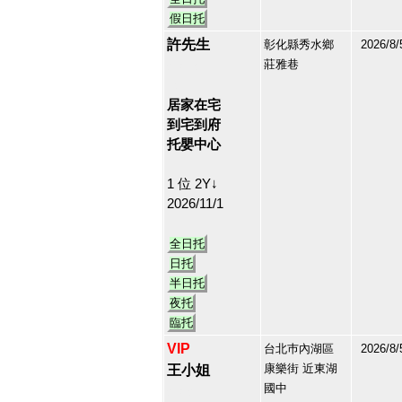
假日托
許先生
彰化縣秀水鄉
2026/8/
莊雅巷
213178
14
居家在宅
到宅到府
托嬰中心
1 位 2Y↓
2026/11/1
全日托
日托
半日托
夜托
臨托
VIP
台北巿內湖區
2026/8/
康樂街 近東湖
王小姐
國中
213126