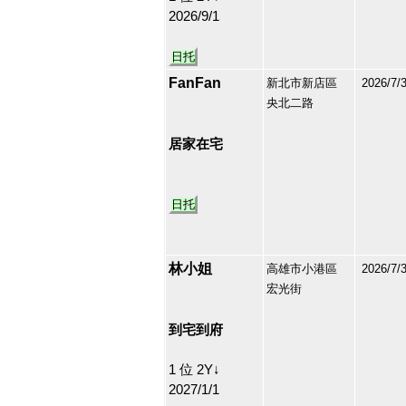
2026/9/1
日托
FanFan
新北市新店區
2026/7/
央北二路
213138
42
居家在宅
日托
林小姐
高雄市小港區
2026/7/
宏光街
213136
43
到宅到府
1 位 2Y↓
2027/1/1