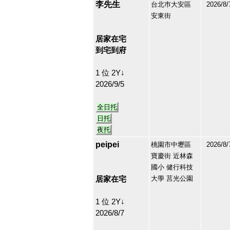
李先生
台北巿大安區
2026/8/
安東街
212983
9
居家在宅
到宅到府
1 位 2Y↓
2026/9/5
全日托
日托
夜托
peipei
桃園市中壢區
2026/8/
寶慶街 近林森
174680
國小 健行科技
10
居家在宅
大學 莒光公園
1 位 2Y↓
2026/8/7