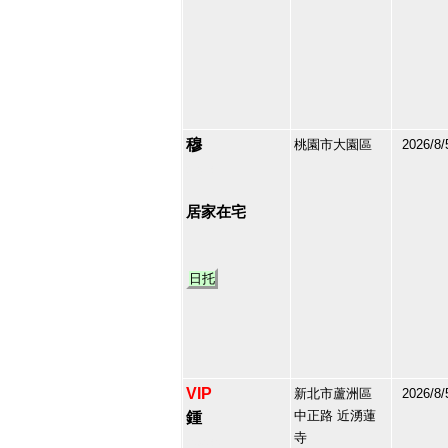
穆
桃園市大園區
2026/8/
210586
17
居家在宅
日托
VIP
新北市蘆洲區
2026/8/
中正路 近湧蓮
鍾
寺
209080