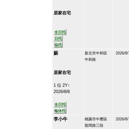
213218
6
居家在宅
全日托
日托
臨托
蘇
新北市中和區
2026/8/
中和路
213215
7
居家在宅
1 位 2Y↑
2026/8/8
全日托
輪休托
李小牛
桃園市中壢區
2026/8/
龍岡路三段
213198