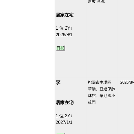
新坡 草漯
212645
25
居家在宅
1 位 2Y↓
2026/9/1
日托
李
桃園市中壢區
2026/8/
華勛、亞運保齡
212189
球館、華勛國小
26
居家在宅
後門
1 位 2Y↓
2027/1/1