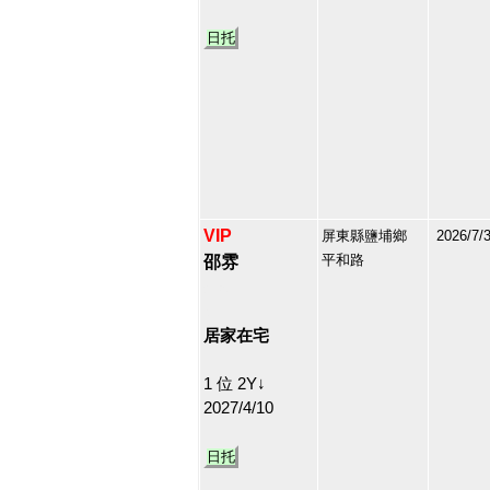
日托
VIP
屏東縣鹽埔鄉
2026/7/
平和路
邵雰
213067
46
居家在宅
1 位 2Y↓
2027/4/10
日托