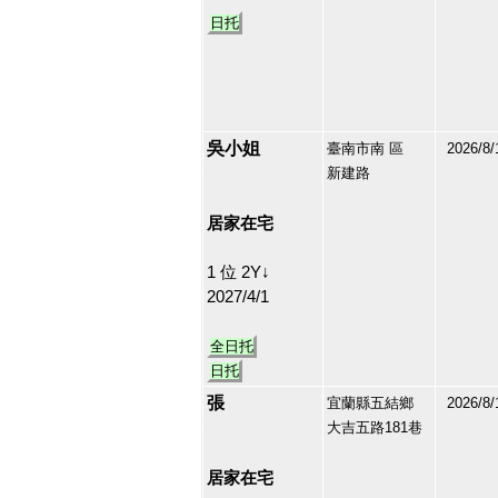
日托
吳小姐
臺南市南 區
2026/8/
新建路
213111
32
居家在宅
1 位 2Y↓
2027/4/1
全日托
日托
張
宜蘭縣五結鄉
2026/8/
大吉五路181巷
212790
33
居家在宅