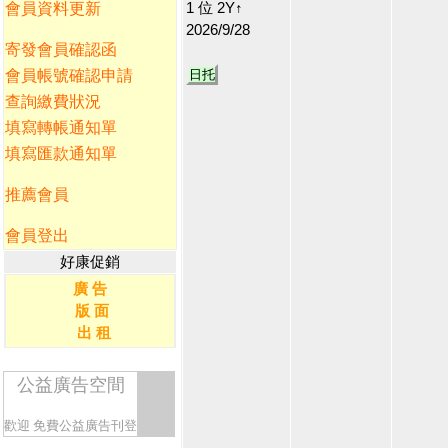
1 位 2Y↑
會員資料更新
2026/9/28
寄發會員確認函
會員帳號確認申請
日托
查詢繳費狀況
填寫轉帳通知單
填寫匯款通知單
推薦會員
會員登出
好康促銷
廣 告
版 面
出 租
公益廣告空間
歡迎
免費公益廣告刊登