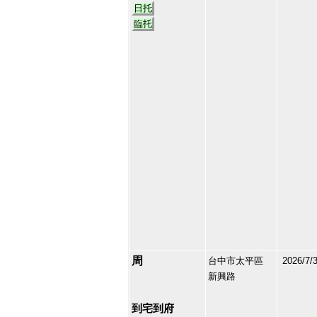
日托
臨托
周
台中市太平區
2026/7/
新興路
101272
39
到宅到府