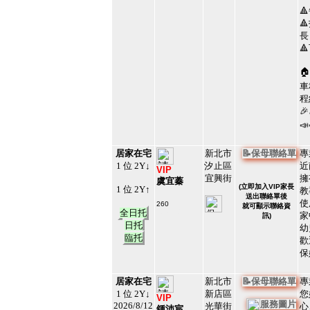


長


車
程


居家在宅
新北市
📝保母聯絡單
專
1 位 2Y↓
汐止區
近
VIP
宜興街
擁
虞宜蓁
(
立即加入VIP家長
1 位 2Y↑
教
送出聯絡單後
使
260
就可顯示聯絡資
全日托
#24162
家
訊)
13
日托
幼
臨托
歡
保
居家在宅
新北市
📝保母聯絡單
專
1 位 2Y↓
新店區
您
VIP
服務圖片
2026/8/12
光華街
心
鍾沛宸