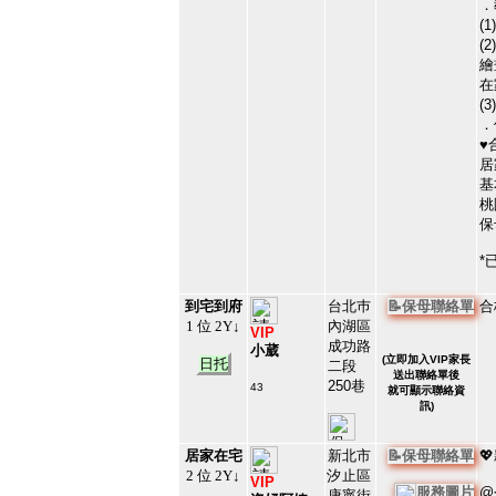
．
(
(
繪
在
(
．
♥
居
基
桃
保
*
到宅到府
台北巿
📝保母聯絡單
合
1 位 2Y↓
內湖區
VIP
成功路
小葳
(
立即加入VIP家長
日托
二段
送出聯絡單後
250巷
43
就可顯示聯絡資
#74508
訊)
2
居家在宅
新北市
📝保母聯絡單

2 位 2Y↓
汐止區
VIP
@
服務圖片
康寧街