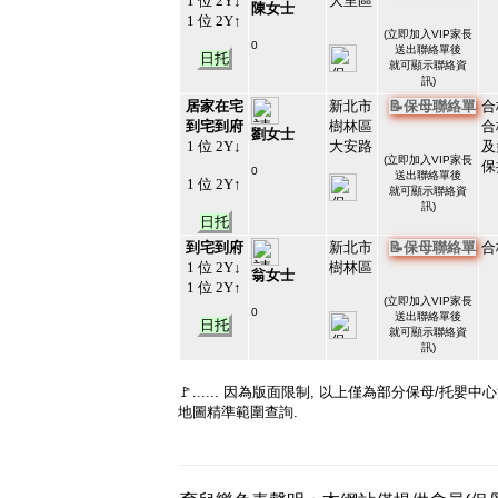
1 位 2Y↓
大里區
陳女士
1 位 2Y↑
(
立即加入VIP家長
0
送出聯絡單後
日托
#213200
就可顯示聯絡資
48
訊)
居家在宅
新北市
📝保母聯絡單
合
到宅到府
樹林區
合
劉女士
1 位 2Y↓
大安路
及
(
立即加入VIP家長
保
0
送出聯絡單後
1 位 2Y↑
#213196
就可顯示聯絡資
49
訊)
日托
到宅到府
新北市
📝保母聯絡單
合
1 位 2Y↓
樹林區
翁女士
1 位 2Y↑
(
立即加入VIP家長
0
送出聯絡單後
日托
#213195
就可顯示聯絡資
50
訊)
🚩...... 因為版面限制, 以上僅為部分保母/托
地圖精準範圍查詢.