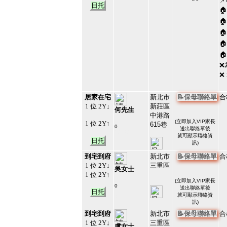

日托





❌
❌
居家在宅
新北市
📝保母聯絡單
合
1 位 2Y↓
新莊區
何先生
中港路
(
立即加入VIP家長
1 位 2Y↑
615巷
0
送出聯絡單後
#213217
就可顯示聯絡資
35
日托
訊)
到宅到府
新北市
📝保母聯絡單
合
1 位 2Y↓
三重區
吳女士
1 位 2Y↑
(
立即加入VIP家長
0
送出聯絡單後
日托
#213216
就可顯示聯絡資
36
訊)
到宅到府
新北市
📝保母聯絡單
合
1 位 2Y↓
三重區
盧女士