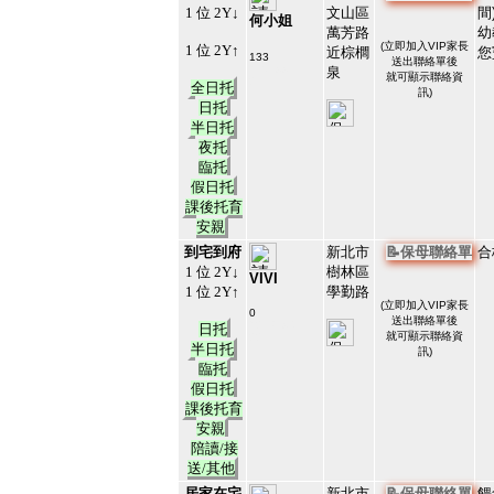
1 位 2Y↓
文山區
間
何小姐
萬芳路
幼
(
立即加入VIP家長
1 位 2Y↑
近棕櫚
您
133
送出聯絡單後
#10699
泉
就可顯示聯絡資
21
全日托
訊)
日托
半日托
夜托
臨托
假日托
課後托育
安親
到宅到府
新北市
📝保母聯絡單
合
1 位 2Y↓
樹林區
VIVI
1 位 2Y↑
學勤路
(
立即加入VIP家長
0
送出聯絡單後
#213194
日托
就可顯示聯絡資
22
半日托
訊)
臨托
假日托
課後托育
安親
陪讀/接
送/其他
居家在宅
新北市
📝保母聯絡單
餵