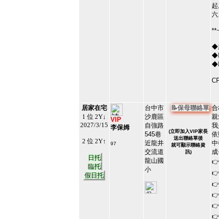
起
六
*
◆
◆
◆
C
居家在宅
台中市
📝保母聯絡單
合
1 位 2Y↓
沙鹿區
親
VIP
2027/3/15
自強路
我
李保姆
(
立即加入VIP家長
545巷
依
送出聯絡單後
2 位 2Y↑
近龍井
中
97
就可顯示聯絡資
#144903
交流道
成
訊)
12
日托
龍山國

臨托
小

假日托



