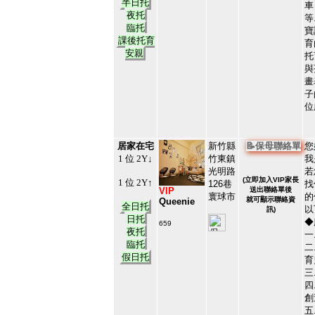
半日托
車
夜托
等
臨托
寶
課後托育
育
安親
托
與
畫
子
位
居家在宅
新竹縣
📝保母聯絡單
您
1 位 2Y↓
竹東鎮
我
光明路
若
(
立即加入VIP家長
1 位 2Y↑
126巷
找
VIP
送出聯絡單後
寰球市
的
就可顯示聯絡資
Queenie
全日托
以
訊)
日托
◆
659
夜托
#21445
一
11
臨托
二
假日托
育
三
四
創
五