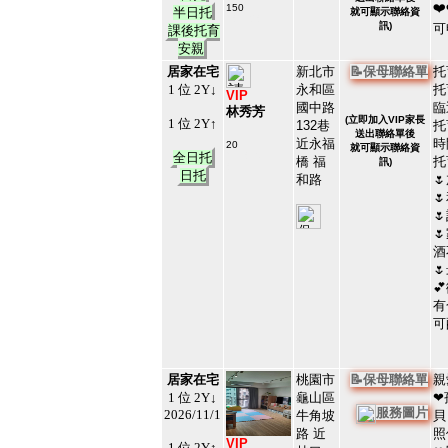
❤
150
半日托
就可顯示聯絡資
#87128
訊)
可
課後托育
7
安親
居家在宅
新北市
📝保母聯絡單
托
1 位 2Y↓
永和區
托
VIP
國中路
臨
林秀芳
(
立即加入VIP家長
1 位 2Y↑
132巷
托
送出聯絡單後
近永福
時
20
就可顯示聯絡資
全日托
#118101
橋 福
托
訊)
8
日托
和路




酒


有
可
居家在宅
桃園市
📝保母聯絡單
親
1 位 2Y↓
龜山區
❤
服務圖片
2026/11/1
牛角坡
貝
路 近
照
VIP
1 位 2Y↑