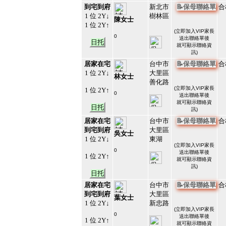
到宅到府
新北市
📝保母聯絡單
合
1 位 2Y↓
樹林區
陳女士
1 位 2Y↑
(
立即加入VIP家長
0
送出聯絡單後
日托
#213207
就可顯示聯絡資
41
訊)
居家在宅
台中市
📝保母聯絡單
合
1 位 2Y↓
大里區
林女士
善化路
(
立即加入VIP家長
1 位 2Y↑
0
送出聯絡單後
#213206
就可顯示聯絡資
42
日托
訊)
居家在宅
台中市
📝保母聯絡單
合
到宅到府
大里區
吳女士
1 位 2Y↓
東湖
(
立即加入VIP家長
0
送出聯絡單後
1 位 2Y↑
#213205
就可顯示聯絡資
43
訊)
日托
居家在宅
台中市
📝保母聯絡單
合
到宅到府
大里區
葉女士
1 位 2Y↓
新忠路
(
立即加入VIP家長
0
送出聯絡單後
1 位 2Y↑
#213204
就可顯示聯絡資
44