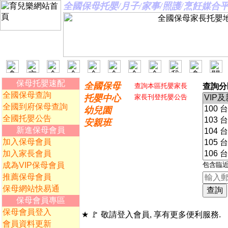
全國保母托嬰/月子/家事/照護/烹飪媒
保母托嬰速配
全國保母
查詢本區托嬰家長
查詢分
全國保母查詢
托嬰中心
家長刊登托嬰公告
全國到府保母查詢
幼兒園
全國托嬰公告
安親班
新進保母會員
加入保母會員
加入家長會員
成為VIP保母會員
包含臨
推薦保母會員
保母網站快易通
保母會員專區
保母會員登入
★ 🚩 敬請登入會員, 享有更多便利服務.
會員資料更新