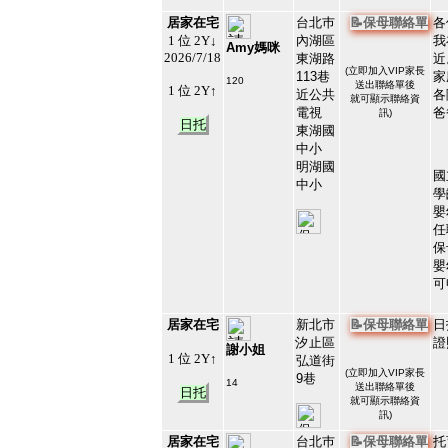
居家在宅
台北巿
📝保母聯絡單
各
1 位 2Y↓
內湖區
我
Amy媽咪
2026/7/18
東湖路
近
(
立即加入VIP家長
113巷
家
120
送出聯絡單後
1 位 2Y↑
#100147
近公共
各
就可顯示聯絡資
19
電視
爸
訊)
日托
東湖國
中小
明湖國
國
中小
學
嬰
任
保
嬰
可
居家在宅
新北市
📝保母聯絡單
日
汐止區
證
謝小姐
1 位 2Y↑
弘道街
(
立即加入VIP家長
9巷
14
送出聯絡單後
日托
#12766
就可顯示聯絡資
20
訊)
居家在宅
台北巿
📝保母聯絡單
托