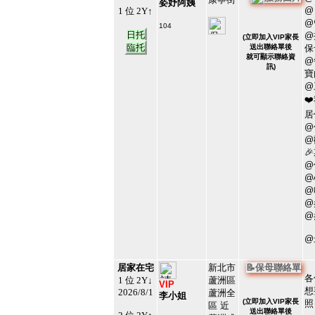
姿妤阿姨
@
1 位 2Y↑
@
104
日托
#107102
@
(
立即加入VIP家長
3
臨托
送出聯絡單後
保
就可顯示聯絡資
@
訊)
寶
@
❤
居
@
@

@
@
@
@
@
@
居家在宅
新北市
📝保母聯絡單
各
1 位 2Y↓
蘆洲區
VIP
想
2026/8/1
蘆洲全
李小姐
(
立即加入VIP家長
照
區 近
送出聯絡單後