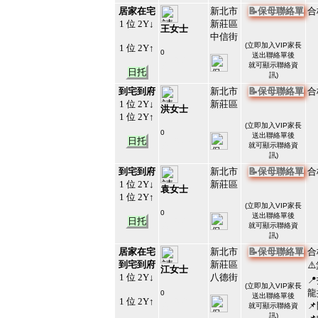
居家在宅
新北市
📝保母聯絡單
合
1 位 2Y↓
新莊區
王女士
中信街
(
立即加入VIP家長
1 位 2Y↑
0
送出聯絡單後
#213226
就可顯示聯絡資
31
日托
訊)
到宅到府
新北市
📝保母聯絡單
合
1 位 2Y↓
新莊區
洪女士
1 位 2Y↑
(
立即加入VIP家長
0
送出聯絡單後
日托
#213224
就可顯示聯絡資
32
訊)
到宅到府
新北市
📝保母聯絡單
合
1 位 2Y↓
新莊區
袁女士
1 位 2Y↑
(
立即加入VIP家長
0
送出聯絡單後
日托
#213221
就可顯示聯絡資
33
訊)
居家在宅
新北市
📝保母聯絡單
合
到宅到府
新莊區
⚠
江女士
1 位 2Y↓
八德街

(
立即加入VIP家長
龍
0
送出聯絡單後
1 位 2Y↑
#213220

就可顯示聯絡資
34
訊)