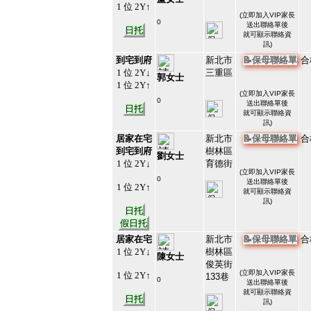
1 位 2Y↑
(
立即加入VIP家長
0
送出聯絡單後
日托
#213211
就可顯示聯絡資
37
訊)
到宅到府
新北市
📝保母聯絡單
合
1 位 2Y↓
三重區
郭女士
1 位 2Y↑
(
立即加入VIP家長
0
送出聯絡單後
日托
#213210
就可顯示聯絡資
38
訊)
居家在宅
新北市
📝保母聯絡單
合
到宅到府
樹林區
劉女士
1 位 2Y↓
育德街
(
立即加入VIP家長
0
送出聯絡單後
1 位 2Y↑
#213209
就可顯示聯絡資
39
訊)
日托
假日托
居家在宅
新北市
📝保母聯絡單
合
1 位 2Y↓
樹林區
陳女士
俊英街
(
立即加入VIP家長
1 位 2Y↑
133巷
0
送出聯絡單後
#213208
就可顯示聯絡資
40
日托
訊)