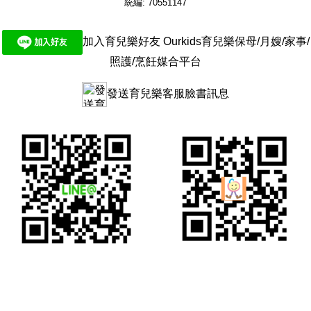
統編: 70551147
加入育兒樂好友 Ourkids育兒樂保母/月嫂/家事/
照護/烹飪媒合平台
發送育兒樂客服臉書訊息