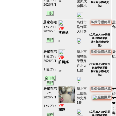
2 位 2Y↑
蘆洲成
28
就可顯示聯絡資
2026/8/1
#123001
功國小
訊)
4
日托
居家在宅
高雄市
📝保母聯絡單
居
1 位 2Y↓
路竹區
合
VIP
2026/9/5
大社路
李保姆
(
立即加入VIP家長
送出聯絡單後
日托
0
就可顯示聯絡資
#213157
訊)
5
居家在宅
新北市
📝保母聯絡單
提
1 位 2Y↓
樹林區
照
VIP
2026/9/1
學勤路
許媽媽
(
立即加入VIP家長
近北大
送出聯絡單後
1 位 2Y↑
社區
19
就可顯示聯絡資
#86307
訊)
6
全日托
日托
居家在宅
新北市
📝保母聯絡單
❤
2Y↓
五股區
已
2026/9/1
服務圖片
御史路
❤
1巷
❤
VIP
1 位 2Y↑
！
妞媽
(
立即加入VIP家長
毒
日托
送出聯絡單後