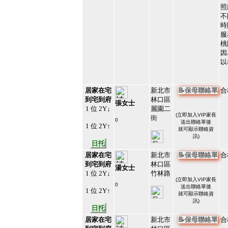
照
不
時
服
桃
因
以
居家在宅
新北市
📝保母聯絡單
合
到宅到府
林口區
張女士
1 位 2Y↓
麗園二
(
立即加入VIP家長
街
0
送出聯絡單後
1 位 2Y↑
#213233
就可顯示聯絡資
25
訊)
日托
居家在宅
新北市
📝保母聯絡單
合
到宅到府
林口區
湯女士
1 位 2Y↓
竹林路
(
立即加入VIP家長
0
送出聯絡單後
1 位 2Y↑
#213232
就可顯示聯絡資
26
訊)
日托
居家在宅
新北市
📝保母聯絡單
合