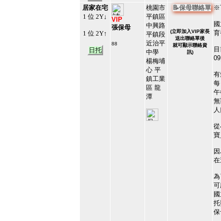
居家在宅
桃園市
📝保母聯絡單
※
1 位 2Y↓
平鎮區
VIP
國
中興路
張保母
(
立即加入VIP家長
育
1 位 2Y↑
平鎮段
送出聯絡單後
近治平
88
就可顯示聯絡資
目
日托
#117149
中學
訊)
16
0
楊梅埔
心 平
有
鎮工業
每
區 龍
午
潭
無
人
從
寶
因
在
為
可
國
托
保