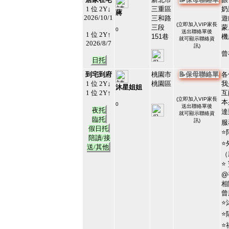
1 位 2Y↓
三重區
奶
蔣
2026/10/1
三和路
遊
(
立即加入VIP家長
三段
蒙
0
送出聯絡單後
1 位 2Y↑
#213212
151巷
機
就可顯示聯絡資
23
2026/8/7
訊)
曾
日托
到宅到府
桃園市
📝保母聯絡單
各
1 位 2Y↓
桃園區
我
沐星姐姐
1 位 2Y↑
互
(
立即加入VIP家長
本
0
送出聯絡單後
夜托
#212104
達
就可顯示聯絡資
24
臨托
訊)
服
假日托
⭐
陪讀/接
⭐
送/其他
（
⭐
@
相
曾
⭐
⭐
⭐