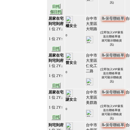
訊)
日托
假日托
居家在宅
台中市
📝保母聯絡單
合
到宅到府
大里區
楊女士
1 位 2Y↓
大明路
(
立即加入VIP家長
0
送出聯絡單後
1 位 2Y↑
#213203
就可顯示聯絡資
45
訊)
日托
居家在宅
台中市
📝保母聯絡單
合
到宅到府
大里區
曾女士
1 位 2Y↓
仁化工
(
立即加入VIP家長
二路
0
送出聯絡單後
1 位 2Y↑
#213202
就可顯示聯絡資
46
訊)
日托
居家在宅
台中市
📝保母聯絡單
合
1 位 2Y↓
大里區
諶女士
美群路
(
立即加入VIP家長
1 位 2Y↑
0
送出聯絡單後
#213201
就可顯示聯絡資
47
日托
訊)
到宅到府
台中市
📝保母聯絡單
合