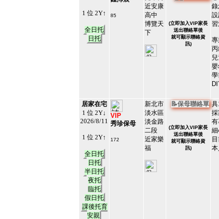
近安康
錄
1 位 2Y↑
高中
設
85
#30385
博覽天
習
(
立即加入VIP家長
14
全日托
送出聯絡單後
下
就可顯示聯絡資
日托
專
訊)
丙
兒
嬰
學
D
居家在宅
新北市
📝保母聯絡單
具
1 位 2Y↓
淡水區
採
VIP
2026/8/11
淡金路
有
秀珍保母
(
立即加入VIP家長
二段
細
送出聯絡單後
1 位 2Y↑
近家樂
目
172
就可顯示聯絡資
#15497
福
本
訊)
15
全日托
日托
半日托
夜托
臨托
假日托
課後托育
安親