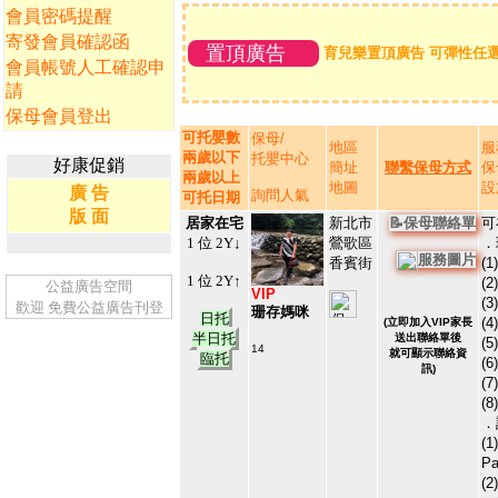
會員密碼提醒
寄發會員確認函
置頂廣告
育兒樂置頂廣告 可彈性任選
會員帳號人工確認申
請
保母會員登出
可托嬰數
保母/
地區
服
兩歲以下
托嬰中心
好康促銷
簡址
聯繫保母方式
保
兩歲以上
地圖
設
廣 告
詢問人氣
可托日期
版 面
居家在宅
新北市
📝保母聯絡單
可
1 位 2Y↓
鶯歌區
．
服務圖片
香賓街
(
1 位 2Y↑
(
公益廣告空間
VIP
(
歡迎
免費公益廣告刊登
珊存媽咪
日托
(
(
立即加入VIP家長
半日托
送出聯絡單後
(
14
就可顯示聯絡資
臨托
#179052
(
訊)
1
(
(
．
(
P
(