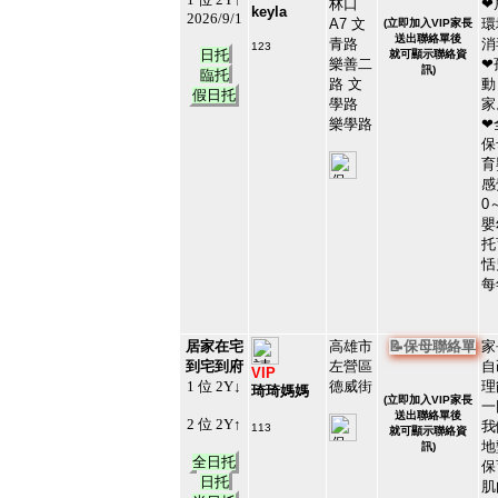
林口
❤
keyla
2026/9/1
A7 文
環
(
立即加入VIP家長
送出聯絡單後
青路
消
123
日托
就可顯示聯絡資
#104657
樂善二
❤
訊)
9
臨托
路 文
動
假日托
學路
家
樂學路
❤
保
育
感
0
嬰
托
恬
每
居家在宅
高雄市
📝保母聯絡單
家
到宅到府
左營區
自
VIP
1 位 2Y↓
德威街
理
琦琦媽媽
(
立即加入VIP家長
一
送出聯絡單後
2 位 2Y↑
我
113
就可顯示聯絡資
#139359
地
訊)
10
全日托
保
日托
肌