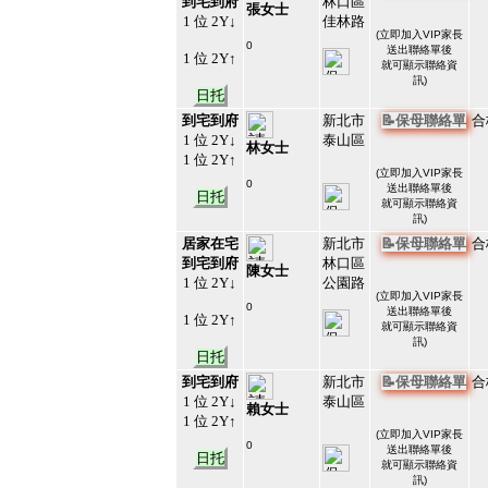
到宅到府
林口區
張女士
1 位 2Y↓
佳林路
(
立即加入VIP家長
0
送出聯絡單後
1 位 2Y↑
#213230
就可顯示聯絡資
27
訊)
日托
到宅到府
新北市
📝保母聯絡單
合
1 位 2Y↓
泰山區
林女士
1 位 2Y↑
(
立即加入VIP家長
0
送出聯絡單後
日托
#213229
就可顯示聯絡資
28
訊)
居家在宅
新北市
📝保母聯絡單
合
到宅到府
林口區
陳女士
1 位 2Y↓
公園路
(
立即加入VIP家長
0
送出聯絡單後
1 位 2Y↑
#213228
就可顯示聯絡資
29
訊)
日托
到宅到府
新北市
📝保母聯絡單
合
1 位 2Y↓
泰山區
賴女士
1 位 2Y↑
(
立即加入VIP家長
0
送出聯絡單後
日托
#213227
就可顯示聯絡資
30
訊)