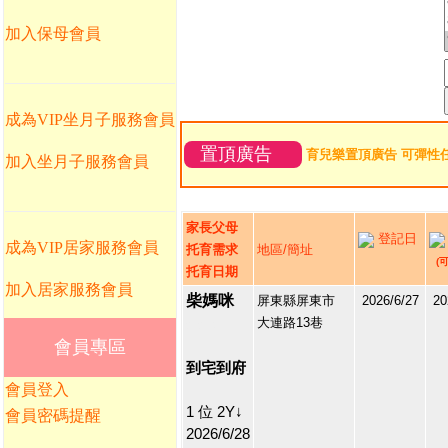
加入保母會員
成為VIP坐月子服務會員
置頂廣告
育兒樂置頂廣告 可彈性
加入坐月子服務會員
家長父母
登記日
成為VIP居家服務會員
托育需求
地區/簡址
(
托育日期
加入居家服務會員
柴媽咪
屏東縣屏東市
2026/6/27
20
大連路13巷
212747
會員專區
1
到宅到府
會員登入
1 位 2Y↓
會員密碼提醒
2026/6/28