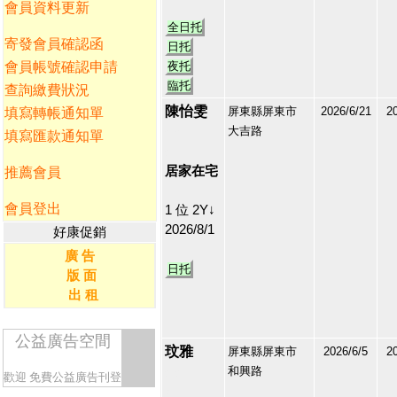
會員資料更新
全日托
寄發會員確認函
日托
會員帳號確認申請
夜托
臨托
查詢繳費狀況
陳怡雯
屏東縣屏東市
2026/6/21
2
填寫轉帳通知單
大吉路
填寫匯款通知單
212655
2
居家在宅
推薦會員
會員登出
1 位 2Y↓
2026/8/1
好康促銷
廣 告
日托
版 面
出 租
公益廣告空間
玟雅
屏東縣屏東市
2026/6/5
2
和興路
212511
歡迎
免費公益廣告刊登
3