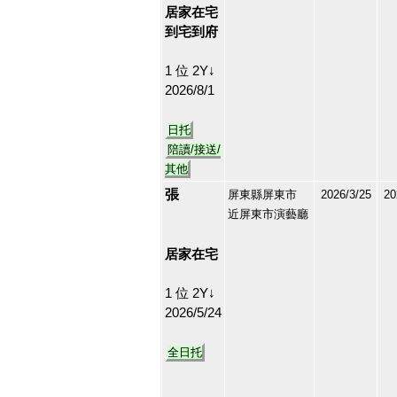
居家在宅
到宅到府
1 位 2Y↓
2026/8/1
日托
陪讀/接送/
其他
張
屏東縣屏東市
2026/3/25
20
近屏東市演藝廳
211662
6
居家在宅
1 位 2Y↓
2026/5/24
全日托