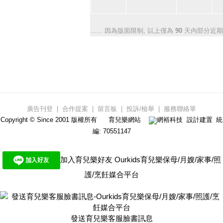
...... 因為版面限制, 以上僅為
90
天內部分近期
廣告刊登
|
合作提案
|
留言板
|
投訴/檢舉
|
服務聯絡單
Copyright © Since 2001 版權所有
育兒樂網站
網裕科技
設計建置 統
編: 70551147
加入育兒樂好友 Ourkids育兒樂保母/月嫂/家事/照
護/烹飪媒合平台
發送育兒樂客服臉書訊息