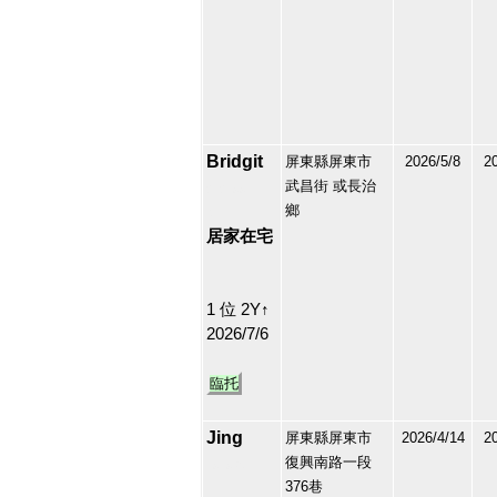
Bridgit
屏東縣屏東市
2026/5/8
2
武昌街 或長治
212199
鄉
4
居家在宅
1 位 2Y↑
2026/7/6
臨托
Jing
屏東縣屏東市
2026/4/14
2
復興南路一段
191930
376巷
5