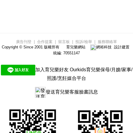
廣告刊登
|
合作提案
|
留言板
|
投訴/檢舉
|
服務聯絡單
Copyright © Since 2001 版權所有
育兒樂網站
網裕科技
設計建置
統編: 70551147
加入育兒樂好友 Ourkids育兒樂保母/月嫂/家事/
照護/烹飪媒合平台
發送育兒樂客服臉書訊息