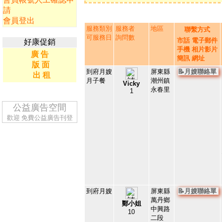
請
會員登出
服務類別
服務者
地區
聯繫方式
可服務日
詢問數
市話
電子郵件
好康促銷
手機
相片影片
廣 告
簡訊
網址
版 面
到府月嫂
屏東縣
📝月嫂聯絡單
出 租
月子餐
潮州鎮
Vicky
永春里
1
203174
1
公益廣告空間
歡迎
免費公益廣告刊登
到府月嫂
屏東縣
📝月嫂聯絡單
萬丹鄉
鄭小姐
中興路
10
二段
151531