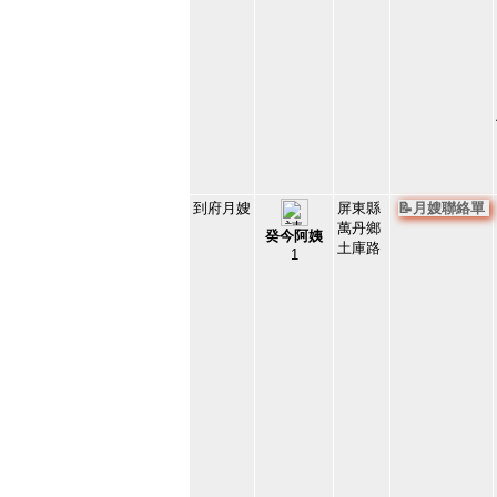
2
到府月嫂
屏東縣
📝月嫂聯絡單
萬丹鄉
癸今阿姨
土庫路
1
146381
3