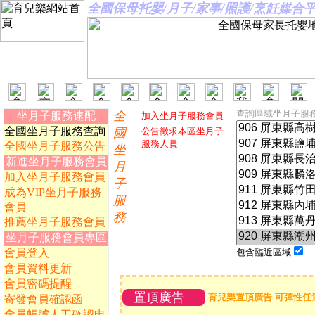
全國保母托嬰/月子/家事/照護/烹飪媒
查詢區域坐月子服
全
坐月子服務速配
加入坐月子服務會員
全國坐月子服務查詢
國
公告徵求本區坐月子
服務人員
全國坐月子服務公告
坐
新進坐月子服務會員
月
加入坐月子服務會員
子
成為VIP坐月子服務
服
會員
務
推薦坐月子服務會員
坐月子服務會員專區
會員登入
包含臨近區域
會員資料更新
會員密碼提醒
置頂廣告
育兒樂置頂廣告 可彈性任
寄發會員確認函
會員帳號人工確認申