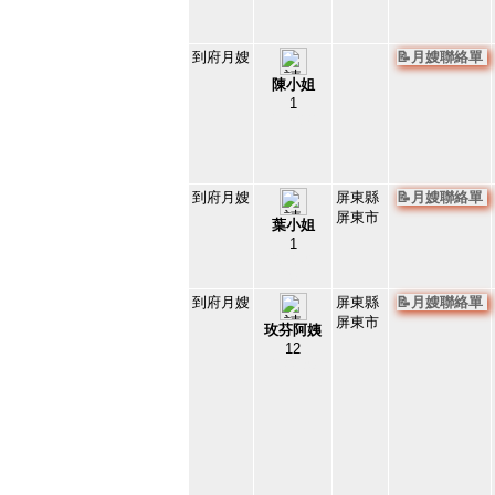
到府月嫂
📝月嫂聯絡單
陳小姐
1
141920
4
到府月嫂
屏東縣
📝月嫂聯絡單
屏東市
葉小姐
1
131392
5
到府月嫂
屏東縣
📝月嫂聯絡單
屏東市
玫芬阿姨
12
130075
6