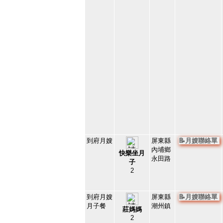
到府月嫂
屏東縣
📝月嫂聯絡單
內埔鄉
快樂坐月
永田路
子
2
35078
7
到府月嫂
屏東縣
📝月嫂聯絡單
月子餐
潮州鎮
莊媽媽
2