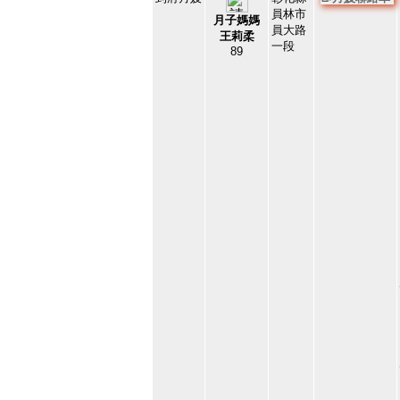
員林市
月子媽媽
員大路
王莉柔
一段
89
63350
13