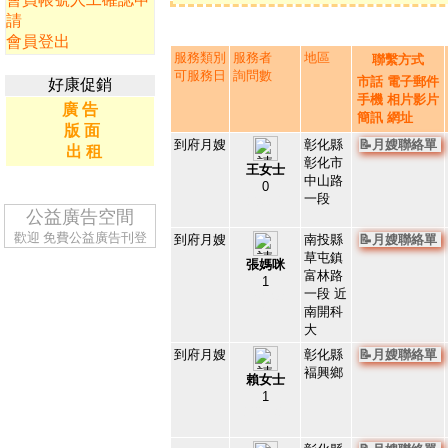
請
會員登出
服務類別
服務者
地區
聯繫方式
可服務日
詢問數
市話
電子郵件
好康促銷
手機
相片影片
廣 告
簡訊
網址
版 面
到府月嫂
彰化縣
📝月嫂聯絡單
出 租
彰化市
王女士
中山路
0
一段
83881
公益廣告空間
1
歡迎
免費公益廣告刊登
到府月嫂
南投縣
📝月嫂聯絡單
草屯鎮
張媽咪
富林路
1
一段 近
169457
2
南開科
大
到府月嫂
彰化縣
📝月嫂聯絡單
褔興鄉
賴女士
1
202772
3