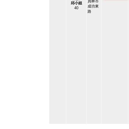
員林市
邱小姐
成功東
40
路
27208
21