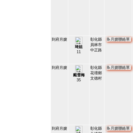
到府月嫂
彰化縣
📝月嫂聯絡單
員林市
琦姐
中正路
11
61152
14
到府月嫂
彰化縣
📝月嫂聯絡單
花壇鄉
戴雪梅
文德村
35
61109
15
到府月嫂
彰化縣
📝月嫂聯絡單