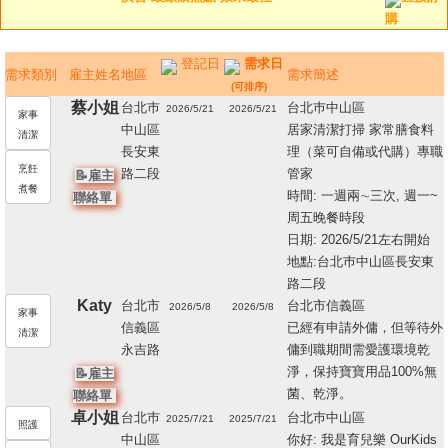
購
登記日
需求日
需求類別
雇主姓名
地區
需求簡述
(可排序)
蔡小姐
台北巿
台北巿中山區
2026/5/21
2026/5/21
家事
中山區
居家清潔打掃 家常膳食料
23356
清潔
長安東
理（菜可自備或代購）專職
1
烹飪
路二段
管家
📝雇主
煮餐
時間: 一週兩∼三次, 週一~
聯絡單
周五晚餐時段
日期: 2026/5/21左右開始
地點:台北巿中山區長安東
路二段
Katy
台北市
台北市信義區
2026/5/8
2026/5/8
家事
信義區
已經有申請外傭，但等待外
212187
清潔
永吉路
傭到職期間需愛護環境乾
2
淨，保持寶寶用品100%無
📝雇主
菌、乾淨。
聯絡單
卓小姐
台北巿
台北巿中山區
2025/7/21
2025/7/21
照護
中山區
你好: 我是育兒樂 OurKids
209084