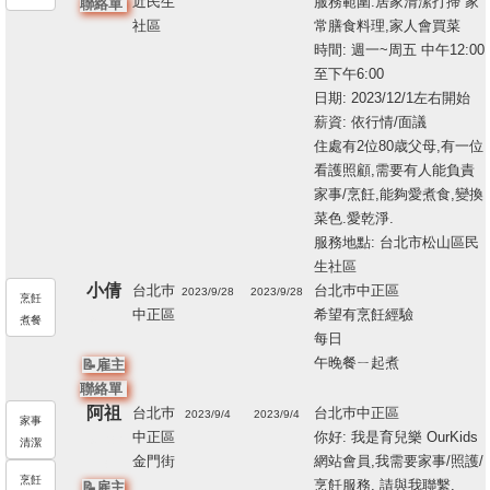
近民生
服務範圍:居家清潔打掃 家
聯絡單
社區
常膳食料理,家人會買菜
時間: 週一~周五 中午12:00
至下午6:00
日期: 2023/12/1左右開始
薪資: 依行情/面議
住處有2位80歳父母,有一位
看護照顧,需要有人能負責
家事/烹飪,能夠愛煮食,變換
菜色.愛乾淨.
服務地點: 台北市松山區民
生社區
小倩
台北巿
台北巿中正區
2023/9/28
2023/9/28
烹飪
中正區
希望有烹飪經驗
197767
煮餐
每日
17
午晚餐ㄧ起煮
📝雇主
聯絡單
阿祖
台北巿
台北巿中正區
2023/9/4
2023/9/4
家事
中正區
你好: 我是育兒樂 OurKids
197483
清潔
金門街
網站會員,我需要家事/照護/
18
烹飪
烹飪服務, 請與我聯繫.
📝雇主