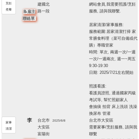
烹飪
建國北
網站會員,我需要照護/烹飪
3
煮餐
路一段
服務, 請與我聯繫.
📝雇主
聯絡單
居家清潔/家事服務:
服務範圍:居家清潔打掃 家
常膳食料理（菜可自備或代
購）專職管家
時間: 單次, 兩週一次/一週
一次/一週兩次, 週一~周五
9:30-19:30
日期: 2025/7/21左右開始
照護看護:
看護員證照, 通過國家丙級
考試等, 幫忙照顧家人
會抽痰 拍背 床上洗頭 洗澡
換尿布 管灌
李
台北巿
台北巿大安區
2025/6/8
家事
大安區
需要家事/烹飪服務, 請與我
208412
清潔
富陽街
聯繫
4