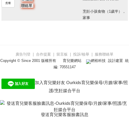
煮餐
聯絡單
烹飪小孩食物（1歲半），
家事
廣告刊登
|
合作提案
|
留言板
|
投訴/檢舉
|
服務聯絡單
Copyright © Since 2001 版權所有
育兒樂網站
網裕科技
設計建置 統
編: 70551147
加入育兒樂好友 Ourkids育兒樂保母/月嫂/家事/照
護/烹飪媒合平台
發送育兒樂客服臉書訊息