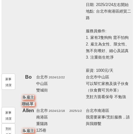
日期: 2025/2/24左右開始
地點: 台北巿南港區經貿二
路
服務員條件:
1. 家有3隻狗狗 需不怕狗
2. 雇主為女性、限女性、
無不良嗜好、細心及認真
3. 注重衛生乾淨
薪資: 1000元/天
Bo
台北巿
台北巿中山區
2024/12/22
家事
中山區
可以幫忙家務及孩子伙食
205813
清潔
雙城街
（伙食費可另外算）
10
烹飪方面看保母 不勉強
📝雇主
聯絡單
Allen
台北巿
台北巿南港區
2024/12/18
2025/1/2
家事
南港區
我需要家事/烹飪服務，請
205727
清潔
重陽路
與我聯繫
11
烹飪
125巷
📝雇主