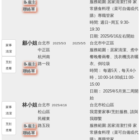
服務範圍:居家清潔打掃 家
📝雇主
常膳食料理（菜可自備或代
聯絡單
購）專職管家
時間: 週日~周五 9:30-
19:30
日期: 2025/6/16左右開始
顧小姐
台北巿
台北巿中正區
2025/5/3
2025/5/5
家事
中正區
服務範圍：居家清潔、煮中
203053
清潔
杭州南
餐晚餐兩餐、洗衣機洗衣曬
5
烹飪
路一段
衣、倒垃圾
📝雇主
煮餐
時間： 每週5天，每天4小
聯絡單
時，10:00-14:00或11:00-
15:00
日期： 2025年5月第二周開
始
林小姐
台北巿
台北巿松山區
2025/4/16
家事
松山區
我需要家事/烹飪服務, 請與
207569
清潔
民權東
我聯繫
6
烹飪
路五段
服務範圍:居家清潔打掃 家
📝雇主
煮餐
常膳食料理（菜可自備或代
聯絡單
購）專職管家