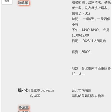
煮餐
服務範圍：居家清潔、煮晚
聯絡單
餐一餐、洗衣機洗衣曬衣、
倒垃圾（B1)
時間： 一週4天，一天四個
小時
下午：14:00-18:00、 或是
15:00-19:00
日期： 2025/ 1-2月開始
薪資：35000
地點：台北市南港區重陽路
12....3....
楊小姐
台北巿
台北巿內湖區
2024/11/28
內湖區
清洗幼兒奶瓶和衣物等
205380
12
📝雇主