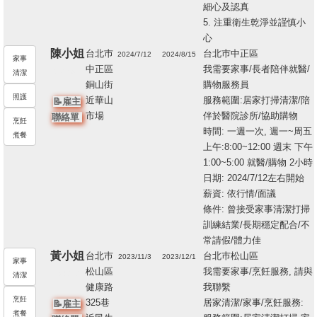
細心及認真
5. 注重衛生乾淨並謹慎小
心
陳小姐
台北巿
台北巿中正區
2024/7/12
2024/8/15
家事
中正區
我需要家事/長者陪伴就醫/
202896
清潔
銅山街
購物服務員
15
照護
近華山
服務範圍:居家打掃清潔/陪
📝雇主
市場
伴於醫院診所/協助購物
聯絡單
烹飪
時間: 一週一次, 週一~周五
煮餐
上午:8:00~12:00 週末 下午
1:00~5:00 就醫/購物 2小時
日期: 2024/7/12左右開始
薪資: 依行情/面議
條件: 曾接受家事清潔打掃
訓練結業/長期穩定配合/不
常請假/體力佳
黃小姐
台北巿
台北巿松山區
2023/11/3
2023/12/1
家事
松山區
我需要家事/烹飪服務, 請與
198262
清潔
健康路
我聯繫
16
烹飪
325巷
居家清潔/家事/烹飪服務:
📝雇主
煮餐