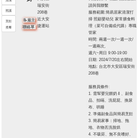
清潔
瑞安街
請與我聯繫
202961
照護
208巷
服務範圍:簡易居家清潔打
14
近大安
掃 照顧嬰幼兒 家常膳食料
📝雇主
烹飪
捷運站
理（菜可自備或代購）專職
聯絡單
煮餐
管家
時間: 兩週一次/一週一次/
一週兩次,
週六~周日 9:00-19:00
日期: 2024/7/20左右開始
地點: 台北巿大安區瑞安街
208巷
服務員條件:
1. 需幫嬰兒餵奶🍼、副食
品、拍嗝、洗屁屁、換尿
布、哄睡
2. 準備副食品與簡易烹飪
3. 簡易家事：掃地、拖
地、衣物丟洗脫烘
4. 不吸菸、無不良嗜好、