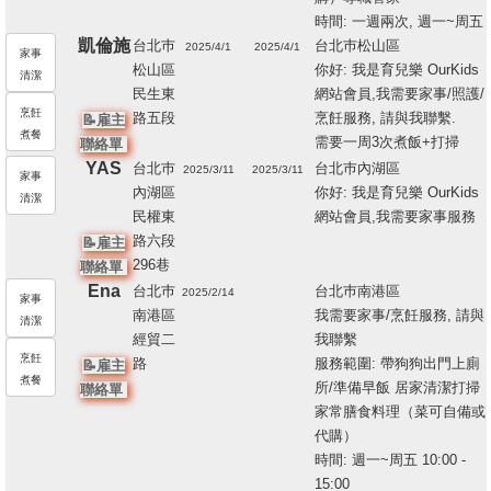
時間: 一週兩次, 週一~周五
凱倫施
台北巿
台北巿松山區
2025/4/1
2025/4/1
家事
松山區
你好: 我是育兒樂 OurKids
207398
清潔
民生東
網站會員,我需要家事/照護/
7
烹飪
路五段
烹飪服務, 請與我聯繫.
📝雇主
煮餐
需要一周3次煮飯+打掃
聯絡單
YAS
台北巿
台北巿內湖區
2025/3/11
2025/3/11
家事
內湖區
你好: 我是育兒樂 OurKids
198927
清潔
民權東
網站會員,我需要家事服務
8
路六段
📝雇主
296巷
聯絡單
Ena
台北巿
台北巿南港區
2025/2/14
家事
南港區
我需要家事/烹飪服務, 請與
206739
清潔
經貿二
我聯繫
9
烹飪
路
服務範圍: 帶狗狗出門上廁
📝雇主
煮餐
所/準備早飯 居家清潔打掃
聯絡單
家常膳食料理（菜可自備或
代購）
時間: 週一~周五 10:00 -
15:00