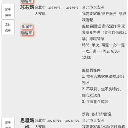
聯絡單
芯芯媽
台北巿
台北巿大安區
2024/9/6
2024/9/6
家事
大安區
我需要家事/烹飪服務, 請與
203968
清潔
我聯繫
13
烹飪
服務範圍:居家清潔打掃 家
📝雇主
煮餐
常膳食料理（菜可自備或代
聯絡單
購）專職管家
時間: 單次, 兩週一次/一週
一次/, 週一~周五 9:30-
12:00
服務員條件:
1. 需有合格家事證照,廚師
證照...
2. 不吸菸、無不良嗜好、
細心及認真
3. 注重衛生乾淨
薪資: 依行情/面議
思思媽
台北巿
台北巿大安區
2024/7/16
2024/7/20
家事
大安區
我需要家事/照護/烹飪服務,
媽