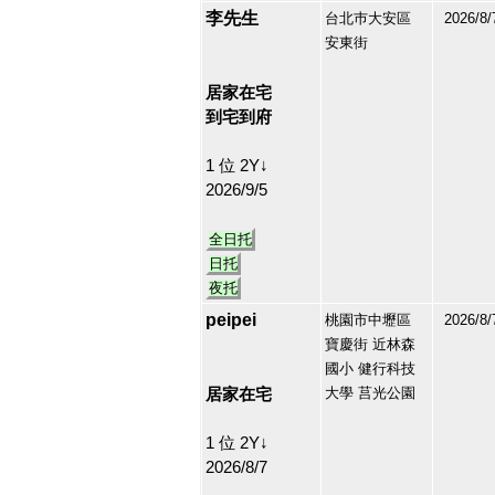
李先生
台北巿大安區
2026/8/
安東街
212983
9
居家在宅
到宅到府
1 位 2Y↓
2026/9/5
全日托
日托
夜托
peipei
桃園市中壢區
2026/8/
寶慶街 近林森
174680
國小 健行科技
10
居家在宅
大學 莒光公園
1 位 2Y↓
2026/8/7