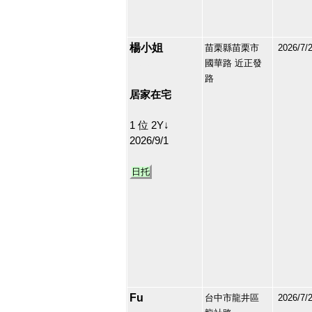
楊小姐
苗栗縣苗栗市
2026/7/
國華路 近正發
213131
路
47
居家在宅
1 位 2Y↓
2026/9/1
日托
Fu
台中市龍井區
2026/7/