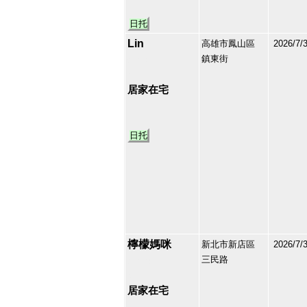
日托
Lin
高雄市鳳山區
2026/7/
鎮東街
213135
44
居家在宅
日托
檸檬媽咪
新北市新店區
2026/7/
三民路
213128
45
居家在宅