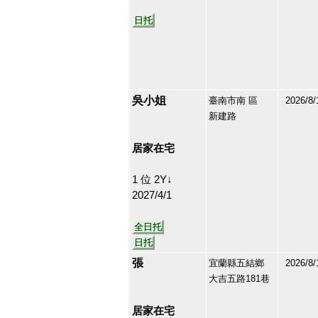
日托
吳小姐
臺南市南 區
2026/8/
新建路
213111
32
居家在宅
1 位 2Y↓
2027/4/1
全日托
日托
張
宜蘭縣五結鄉
2026/8/
大吉五路181巷
212790
33
居家在宅