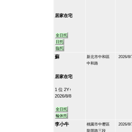
213218
6
居家在宅
全日托
日托
臨托
蘇
新北市中和區
2026/8/
中和路
213215
7
居家在宅
1 位 2Y↑
2026/8/8
全日托
輪休托
李小牛
桃園市中壢區
2026/8/
龍岡路三段
213198