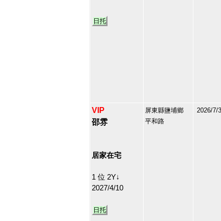
日托
VIP
屏東縣鹽埔鄉
2026/7/
平和路
邵雰
213067
46
居家在宅
1 位 2Y↓
2027/4/10
日托