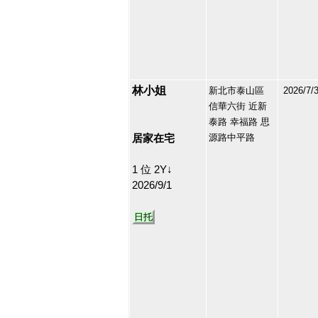
林小姐
新北市泰山區
2026/7/
信華六街 近新
213134
泰路 幸福路 思
36
居家在宅
源路中平路
1 位 2Y↓
2026/9/1
日托