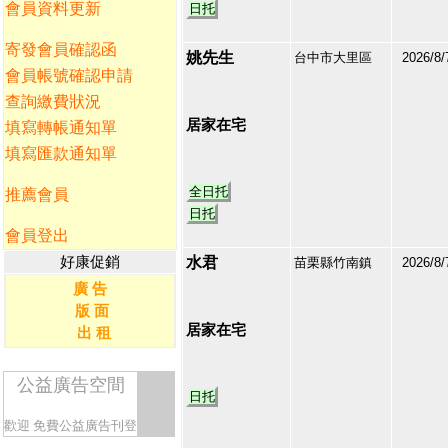
會員資料更新
日托
寄發會員確認函
姚先生
台中市大里區
2026/8/
會員帳號確認申請
213235
查詢繳費狀況
2
居家在宅
填寫轉帳通知單
填寫匯款通知單
全日托
推薦會員
日托
會員登出
好康促銷
水君
苗栗縣竹南鎮
2026/8/
廣 告
213234
版 面
3
居家在宅
出 租
公益廣告空間
日托
歡迎
免費公益廣告刊登