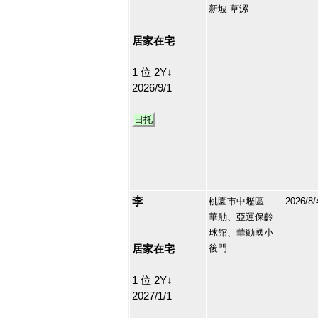
新坡 草漯
212645
25
居家在宅
1 位 2Y↓
2026/9/1
日托
李
桃園市中壢區
2026/8/
華勛、亞運保齡
212189
球館、華勛國小
26
居家在宅
後門
1 位 2Y↓
2027/1/1