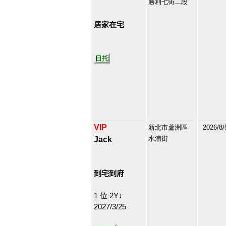
勝利七街二段
211978
12
居家在宅
日托
VIP
新北市蘆洲區
2026/8/
水湳街
Jack
213180
13
到宅到府
1 位 2Y↓
2027/3/25