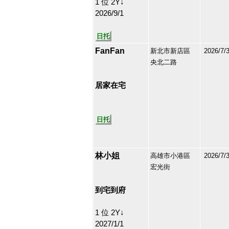
1 位 2Y↓
2026/9/1
日托
FanFan
新北市新店區
2026/7/
央北二路
213138
42
居家在宅
日托
林小姐
高雄市小港區
2026/7/
宏光街
213136
43
到宅到府
1 位 2Y↓
2027/1/1