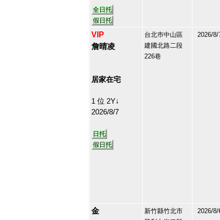
全日托
假日托
VIP
台北巿中山區
2026/8/
建國北路二段
詹晴凌
226巷
150410
11
居家在宅
1 位 2Y↓
2026/8/7
日托
假日托
金
新竹縣竹北市
2026/8/