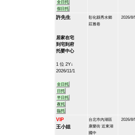
全日托
假日托
許先生
彰化縣秀水鄉
2026/8/
莊雅巷
213178
14
居家在宅
到宅到府
托嬰中心
1 位 2Y↓
2026/11/1
全日托
日托
半日托
夜托
臨托
VIP
台北巿內湖區
2026/8/
康樂街 近東湖
王小姐
國中
213126