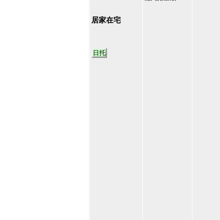
8
居家在宅
日托