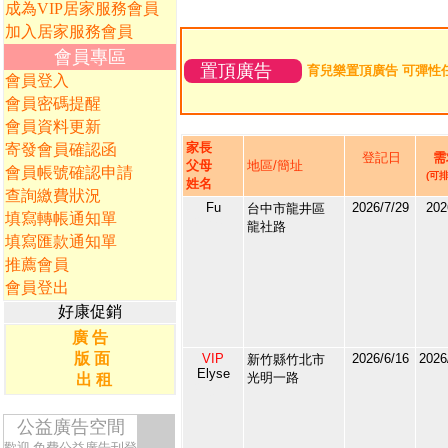
成為VIP居家服務會員
加入居家服務會員
會員專區
置頂廣告
育兒樂置頂廣告 可彈性
會員登入
會員密碼提醒
會員資料更新
家長
寄發會員確認函
登記日
需
父母
地區/簡址
會員帳號確認申請
(可排
姓名
查詢繳費狀況
Fu
2026/7/29
202
台中市龍井區
填寫轉帳通知單
213087
龍社路
1
填寫匯款通知單
推薦會員
會員登出
好康促銷
廣 告
版 面
VIP
2026/6/16
2026
新竹縣竹北市
Elyse
光明一路
出 租
212513
2
公益廣告空間
歡迎
免費公益廣告刊登