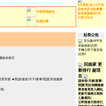
8月底前 加入VIP保
母會員及頂級專屬
刊登詳情請洽
保母專業網頁1年,
只要1550元
直接訂購
站長公告
育兒樂APP安
卓版搶鮮試用!
手機立即下載安裝
試用
!!
 偶爾會休假日
回娘家 更
新排行 趁現
在
托育安親 ★陪讀/接送/月子/家事/照護/其他服務
請保母/月嫂/家事/
照護/烹飪相關服務
繫我.
業者會員登入網站,
更新可服務日期與
人數資訊!
立即推進刊登排行,