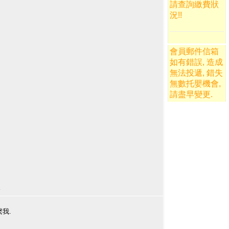
請
查詢繳費狀
況
!!
會員郵件信箱
如有錯誤, 造成
無法投遞, 錯失
無數托嬰機會,
請盡早變更
.
服務
繫我.