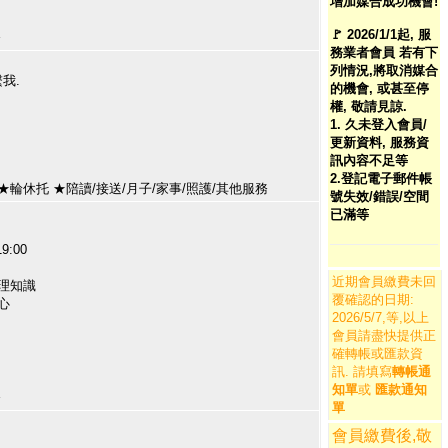
增加媒合成功機會!
🚩 2026/1/1起, 服
服務
務業者會員 若有下
列情況,將取消媒合
繫我.
的機會, 或甚至停
權, 敬請見諒.
1. 久未登入會員/
更新資料, 服務資
訊內容不足等
2.登記電子郵件帳
 ★輪休托 ★陪讀/接送/月子/家事/照護/其他服務
號失效/錯誤/空間
已滿等
9:00
近期會員繳費未回
理知識
覆確認的日期:
心
2026/5/7,等,以上
會員請盡快提供正
確轉帳或匯款資
訊. 請填寫
轉帳通
知單
或
匯款通知
服務
單
會員繳費後,敬