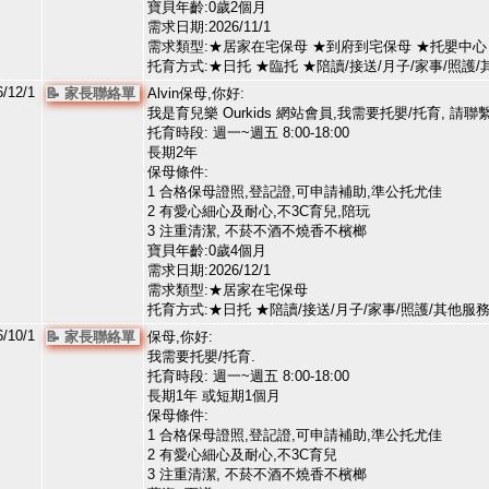
寶貝年齡:0歲2個月
需求日期:2026/11/1
需求類型:★居家在宅保母 ★到府到宅保母 ★托嬰中心
托育方式:★日托 ★臨托 ★陪讀/接送/月子/家事/照
/12/1
📝 家長聯絡單
Alvin保母,你好:
我是育兒樂 Ourkids 網站會員,我需要托嬰/托育, 請聯
托育時段: 週一~週五 8:00-18:00
長期2年
保母條件:
1 合格保母證照,登記證,可申請補助,準公托尤佳
2 有愛心細心及耐心,不3C育兒,陪玩
3 注重清潔, 不菸不酒不燒香不檳榔
寶貝年齡:0歲4個月
需求日期:2026/12/1
需求類型:★居家在宅保母
托育方式:★日托 ★陪讀/接送/月子/家事/照護/其他
/10/1
📝 家長聯絡單
保母,你好:
我需要托嬰/托育.
托育時段: 週一~週五 8:00-18:00
長期1年 或短期1個月
保母條件:
1 合格保母證照,登記證,可申請補助,準公托尤佳
2 有愛心細心及耐心,不3C育兒
3 注重清潔, 不菸不酒不燒香不檳榔