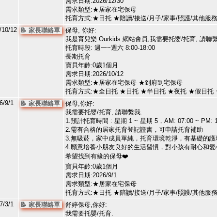
需求日期:2026/12/30
需求類型:★居家在宅保母
托育方式:★日托 ★陪讀/接送/月子/家事/照護/其他
/10/12
📝 家長聯絡單
保母, 你好:
我是育兒樂 Ourkids 網站會員,我需要托嬰/托育, 請聯
托育時段: 週一~週六 8:00-18:00
長期托育
寶貝年齡:0歲1個月
需求日期:2026/10/12
需求類型:★居家在宅保母 ★到府到宅保母
托育方式:★全日托 ★日托 ★半日托 ★夜托 ★假日托
6/9/1
📝 家長聯絡單
保母,你好:
我需要托嬰/托育, 請聯繫我.
1.預計托育時間 : 星期 1 ~ 星期 5，AM: 07:00 ~ PM: 1
2.需有合格的居家托育登記證書，可申請托育補助
3.無吸菸，家中成員單純，托育環境乾淨，有基礎的護
4.願意培養小朋友良好的生活習慣，對小孩有耐心和愛
希望找到有緣的保母❤️
寶貝年齡:0歲1個月
需求日期:2026/9/1
需求類型:★居家在宅保母
托育方式:★日托 ★陪讀/接送/月子/家事/照護/其他
7/3/1
📝 家長聯絡單
舒婷保母,你好:
我需要托嬰/托育.