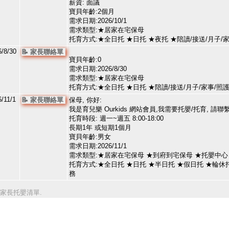
薪資: 面議
寶貝年齡:2個月
需求日期:2026/10/1
需求類型:★居家在宅保母
托育方式:★全日托 ★日托 ★夜托 ★陪讀/接送/月子
/8/30
📝 家長聯絡單
寶貝年齡:0
需求日期:2026/8/30
需求類型:★居家在宅保母
托育方式:★全日托 ★日托 ★陪讀/接送/月子/家事/
/11/1
📝 家長聯絡單
保母, 你好:
我是育兒樂 Ourkids 網站會員,我需要托嬰/托育, 請聯
托育時段: 週一~週五 8:00-18:00
長期1年 或短期1個月
寶貝年齡:男女
需求日期:2026/11/1
需求類型:★居家在宅保母 ★到府到宅保母 ★托嬰中心
托育方式:★全日托 ★日托 ★半日托 ★假日托 ★輪休托
務
家長托嬰清單.