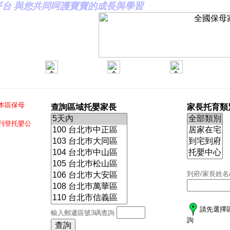
合平台 與您共同呵護寶寶的成長與學習
本區保母
查詢區域托嬰家長
家長托育類
刊登托嬰公
到府/家長姓名
請先選擇
輸入郵遞區號3碼查詢
詢