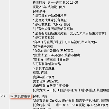
托育時段: 週一~週五 8:00-18:00
長期2-3年 或短期1個月
保母條件:
* 是否具有合法保母證照
* 是否完成居家托育登記
* 是否有急救（CPR）證照
* 托育年資及照顧嬰幼兒經驗
* 是否有照顧新生兒經驗（尤其您未來有新生兒需求）
* 是否有監視器
*合格保母證照,登記證,可申請補助,準公托尤佳
*簡單教學課程
*有愛心細心及耐心,不3C育兒
*注重清潔, 不菸不酒不燒香不檳榔
*需要雇用前三個月良民證
5.可幫忙準備副食品
6.寶寶水洗屁屁
薪資: 面議
寶貝年齡:3個月
需求日期:2027/3/1
需求類型:★居家在宅保母
托育方式:★日托 ★陪讀/接送/月子/家事/照護/其他
6/9/1
📝 家長聯絡單
保母, 你好:
我是育兒樂 OurKids 網站會員,我需要托嬰/托育, 請聯
托育時段: 週一~週五 8:00-18:00 長期1年 或短期1個月