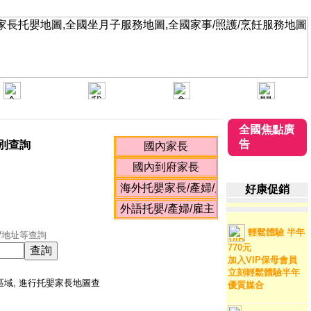
全國焦點廣
告
別查詢
好康促銷
輕鬆體驗 半年
/地址等查詢
770元
加入VIP保母會員
立刻輕鬆體驗半年
區域, 進行托嬰家長地圖查
優質媒合