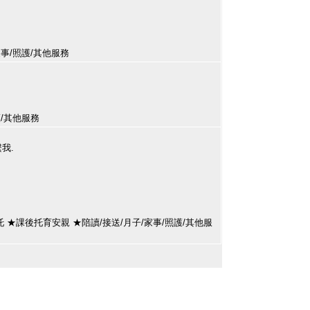
/家事/照護/其他服務
照護/其他服務
繫我.
 ★課後托育安親 ★陪讀/接送/月子/家事/照護/其他服