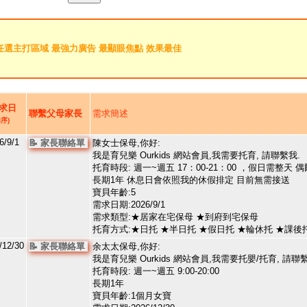
任選主打區域 最強力廣告 最顯眼焦點 效果最佳
求日
聯繫父母家長
需求簡述
序)
6/9/1
📝 家長聯絡單
陳女士保母,你好:
我是育兒樂 Ourkids 網站會員,我需要托育, 請聯繫我.
托育時段: 週一~週五 17：00-21：00 ，假日需整天
長期1年 休息日會依照我的休假排定 目前無需接送
寶貝年齡:5
需求日期:2026/9/1
需求類型:★居家在宅保母 ★到府到宅保母
托育方式:★日托 ★半日托 ★假日托 ★輪休托 ★課後
/12/30
📝 家長聯絡單
余太太保母,你好:
我是育兒樂 Ourkids 網站會員,我需要托嬰/托育, 請聯
托育時段: 週一~週五 9:00-20:00
長期1年
寶貝年齡:1個月女寶