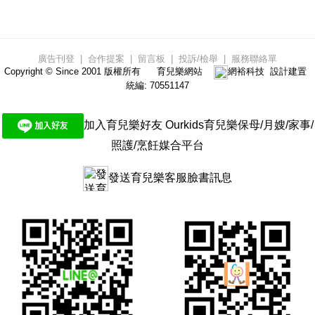
廣告刊登
|
合作提案
|
留言板
|
投訴/檢舉
|
服務聯絡單
Copyright © Since 2001 版權所有
育兒樂網站
網裕科技
設計建置
統編: 70551147
加入育兒樂好友 Ourkids育兒樂保母/月嫂/家事/
照護/烹飪媒合平台
發送育兒樂客服臉書訊息