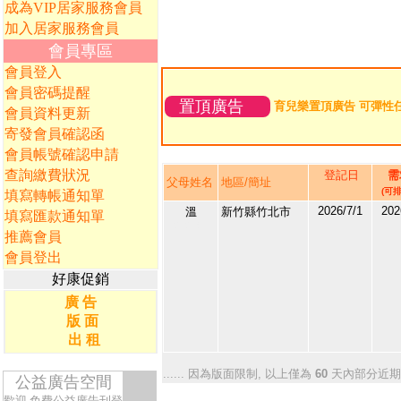
成為VIP居家服務會員
加入居家服務會員
會員專區
會員登入
會員密碼提醒
置頂廣告
育兒樂置頂廣告 可彈性
會員資料更新
寄發會員確認函
會員帳號確認申請
查詢繳費狀況
登記日
需
父母姓名
地區/簡址
(可排
填寫轉帳通知單
2026/7/1
202
溫
新竹縣竹北市
填寫匯款通知單
212781
推薦會員
1
會員登出
好康促銷
廣 告
版 面
出 租
...... 因為版面限制, 以上僅為
60
天內部分近期
公益廣告空間
歡迎
免費公益廣告刊登