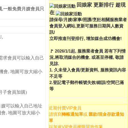
回娘家 更新排行 趁現
員
,
一般免費月嫂會員只
在
請保母/月嫂/家事/照護/烹飪相關服務業者
會員登入網站,更新可服務日期與人數資
訊!
U
,
立即推進刊登排行, 增加媒合成功機會!
🚩 2026/1/1起, 服務業者會員 若有下列情
況,將取消媒合的機會, 或甚至停權, 敬請
 需求會員可以輸入自己
見諒.
1. 久未登入會員/更新資料, 服務資訊內容
會, 地圖可放大縮小
不足等
2.登記電子郵件帳號失效/錯誤/空間已滿
等
坐月子會員加購)
月嫂可以輸入自己地址
近期付費VIP會員
機會, 地圖可放大縮小
請填寫
轉帳通知單
或
匯款/現金存款通知
單
以加速VIP會員權限開放作業