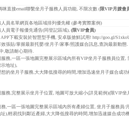
咪直接email聯繫坐月子服務人員功能, 不限次數 (
限VIP月嫂會
人員名單網頁各地區域排列優先權 (
參考實際案例
)
人員電子報優先通告(同登記區域),
(限VIP會員)
ids APP下載安裝於智慧型手機, 安卓版搶鮮試用!
http://goo.gl/S1xko
效張貼/掌握最新托嬰/坐月子/家事/照護媒合訊息,查詢最新動態.
中,敬請耐心期待.
服務,一區一張地圖完整展示區域內所有VIP坐月子服務員位置,
示地址),
想的坐月子服務,大大降低搜尋的時間,增加迅速坐月子媒合成功機
服務,完整展示坐月子位置, 地圖可放大縮小(
詳見範例
)(限VIP
務,一區一張地圖完整展示區域內所有產婦位置, 坐月子服務員/
示地址),輕易找到鄰近產婦,大大降低搜尋的時間,增加迅速媒合成功