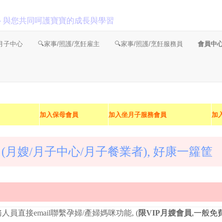
 - 與您共同呵護寶寶的成長與學習
/月子中心
🔍家事/照護/烹飪雇主
🔍家事/照護/烹飪服務員
會員中
加入保母會員
加入坐月子服務會員
加
(月嫂/月子中心/月子餐業者), 好康一籮筐
員直接email聯繫孕婦/產婦媽咪功能, (
限VIP月嫂會員
,
一般免