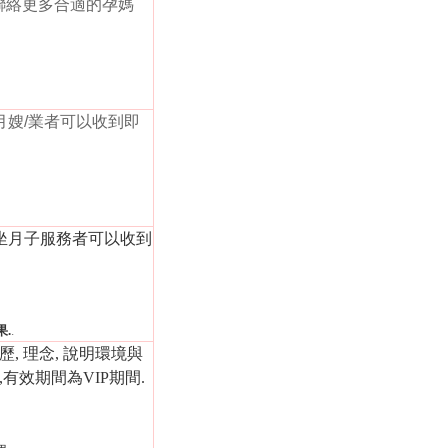
聯絡更多合適的孕媽
月嫂/業者可以收到即
的坐月子服務者可以收到
.
.
經歷, 理念, 說明環境與
,有效期間為VIP期間.