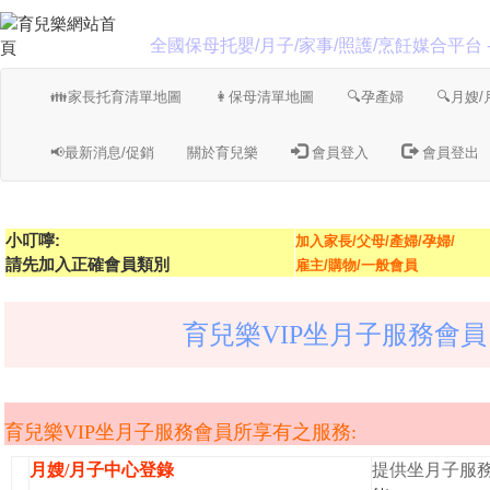
全國保母托嬰/月子/家事/照護/烹飪媒合平台
👪家長托育清單地圖
👩保母清單地圖
🔍孕產婦
🔍月嫂
📢最新消息/促銷
關於育兒樂
會員登入
會員登出
小叮嚀:
加入家長/父母/產婦/孕婦/
請先加入正確會員類別
雇主/購物/一般會員
育兒樂VIP坐月子服務會員 
育兒樂VIP坐月子服務會員所享有之服務:
月嫂/月子中心登錄
提供坐月子服務人