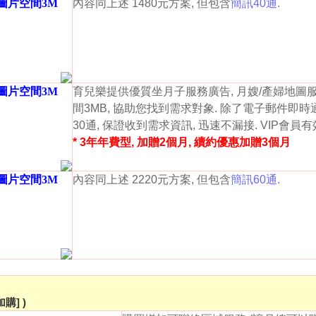
紹圖片空間3M
內容同上述 1480元方案, 但包含
簡訊40通.
紹圖片空間3M
育兒樂提供優質坐月子服務廣告, 月嫂/產婦地圖
間3MB, 協助您找到需求對象. 除了電子郵件即時
30通, 保證收到需求資訊, 迅速不漏接. VIP會員
* 3年年費型, 加贈2個月, 續約優惠加贈3個月
紹圖片空間3M
內容同上述 2220元方案, 但包含
簡訊60通.
購] )