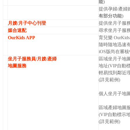
能
)
提供孕婦/產婦媽
有部分功能
)
月嫂/月子中心刊登
提供坐月子服務
媒合速配
尋求坐月子服務
OurKids APP
育兒樂 OurK
隨時隨地迅速有
iOS版尚在審核
坐月子服務員/月嫂/產婦
區域坐月子地圖
地圖服務
地址(VIP自動標
輕易找到鄰近理
(
詳見範例
)
個人坐月子地圖
區域產婦地圖服
(VIP自動標
(
詳見範例
)