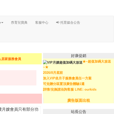
心
📕育兒寶典
客服中心
📢 托育媒合公告
好康促銷
入居家服務會員
★~超值加碼大放送
~★
2026/8月底前
加入VIP坐月子服務會員任一方案
可兌贈分區置頂廣告體驗1週
詳情/兌換請洽詢客服 LINE: ourkids
廣告版面出租
費月嫂會員只有部分功
站長公告