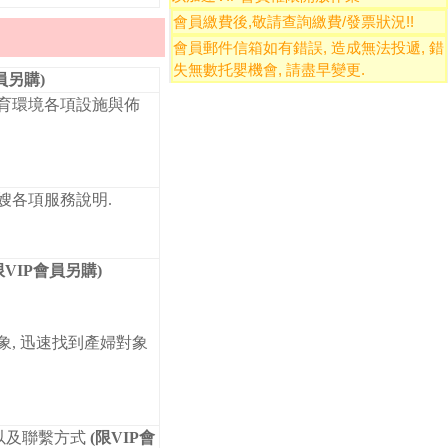
會員繳費後,敬請
查詢繳費/發票狀況
!!
會員郵件信箱如有錯誤, 造成無法投遞, 錯
失無數托嬰機會, 請盡早變更
.
員另購)
托育環境各項設施與佈
嫂各項服務說明.
限VIP會員另購)
象, 迅速找到產婦對象
片以及聯繫方式
(限VIP會