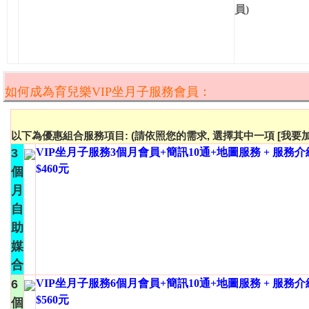
員)
如何成為育兒樂VIP坐月子服務會員：
以下為優惠組合服務項目: (請依照您的需求, 選擇其中一項 [我要加
3
VIP坐月子服務3個月會員+簡訊10通+地圖服務 + 服務
$460元
個
月
自
助
媒
合
6
VIP坐月子服務6個月會員+簡訊10通+地圖服務 + 服務
$560元
個