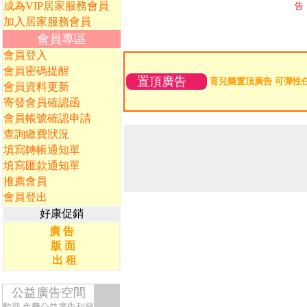
成為VIP居家服務會員
告
加入居家服務會員
會員專區
會員登入
會員密碼提醒
置頂廣告
育兒樂置頂廣告 可彈性
會員資料更新
寄發會員確認函
會員帳號確認申請
查詢繳費狀況
填寫轉帳通知單
填寫匯款通知單
推薦會員
會員登出
好康促銷
廣 告
版 面
出 租
公益廣告空間
歡迎
免費公益廣告刊登