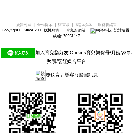
廣告刊登
|
合作提案
|
留言板
|
投訴/檢舉
|
服務聯絡單
Copyright © Since 2001 版權所有
育兒樂網站
網裕科技
設計建置
統編: 70551147
加入育兒樂好友 Ourkids育兒樂保母/月嫂/家事/
照護/烹飪媒合平台
發送育兒樂客服臉書訊息