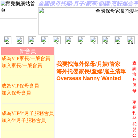
全國保母托嬰/月子/家事/照護/烹飪媒
新會員
成為VIP家長/一般會員
查
我要找海外保母/月嫂/管家
加入家長/一般會員
詢
海外托嬰家長/產婦/雇主清單
海
Overseas Nanny Wanted
外
保
成為VIP保母會員
母
加入保母會員
家
長
成為VIP坐月子服務會員
刊
登
加入坐月子服務會員
托
嬰
公